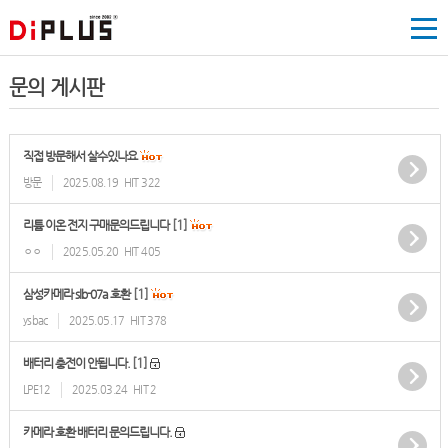
문의 게시판
직접 방문해서 살수있나요
방문
2025.08.19
HIT 322
[1]
리튬 이온 전지 구매문의드립니다
ㅇㅇ
2025.05.20
HIT 405
[1]
삼성카메라 slb-07a 호환
ysbac
2025.05.17
HIT 378
[1]
배터리 충전이 안됩니다.
LPE12
2025.03.24
HIT 2
카메라 호환 배터리 문의드립니다.