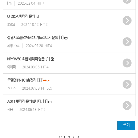
lim
2025.02.04
HIT 7
U-DICA 배터리 문의
350d
2024.10.12
HIT 2
[1]
성경시스콤 CR-M23 카드리더기 문의
희망 카드
2024.09.20
HIT 4
[1]
NP-FW50 호환 배터리 질문
아이마
2024.08.05
HIT 4
[1]
모델명 PN101충전기
ㄱㅅㅇ
2024.07.09
HIT 569
[1]
A011 밧데리 문의입니다.
서웅
2024.06.13
HIT 5
쓰기
[ 1 ]
2
3
4